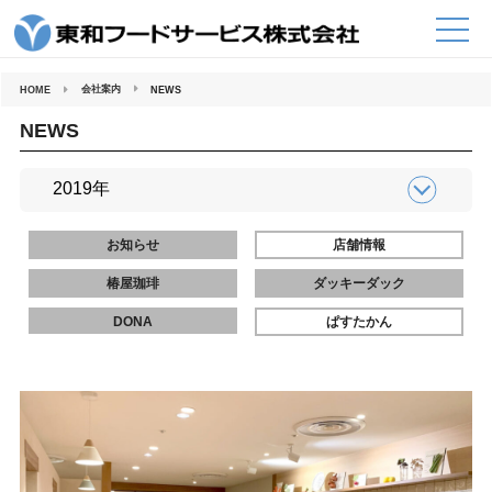
コ
ン
テ
ン
ツ
へ
会社案内
HOME
NEWS
ス
キ
ッ
NEWS
プ
お知らせ
店舗情報
椿屋珈琲
ダッキーダック
DONA
ぱすたかん