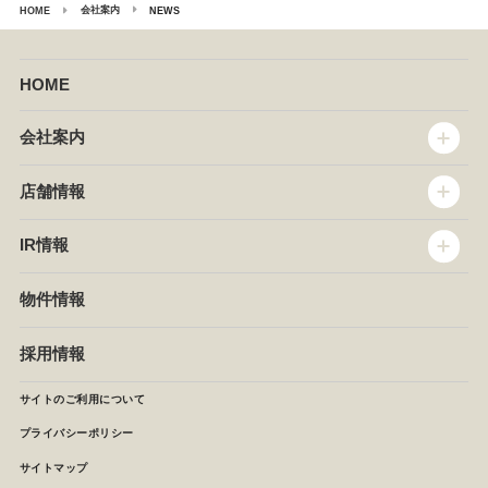
会社案内
HOME
NEWS
HOME
会社案内
トップメッセージ
店舗情報
企業情報
沿革
店舗情報
IR情報
セントラルキッチン
椿屋珈琲
サステナビリティ
ダッキーダック
IR情報
物件情報
NEWS
イタリアンダイニングDONA
IRニュース
ぱすたかん・こてがえし
中期経営計画
採用情報
店舗検索
月次報告
決算短信
サイトのご利用について
IRライブラリ
プライバシーポリシー
IRカレンダー
サイトマップ
株主の皆様へ