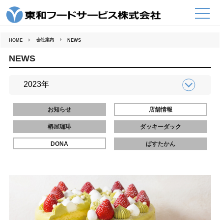
コ
ン
テ
ン
ツ
へ
会社案内
HOME
NEWS
ス
キ
ッ
NEWS
プ
お知らせ
店舗情報
椿屋珈琲
ダッキーダック
DONA
ぱすたかん