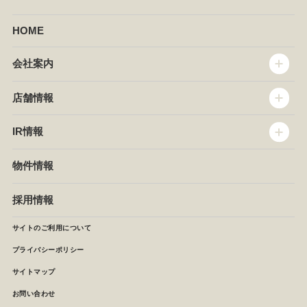
HOME
会社案内
トップメッセージ
店舗情報
企業情報
沿革
店舗情報
IR情報
セントラルキッチン
椿屋珈琲
サステナビリティ
ダッキーダック
IR情報
物件情報
NEWS
イタリアンダイニングDONA
IRニュース
ぱすたかん・こてがえし
中期経営計画
採用情報
店舗検索
月次報告
決算短信
サイトのご利用について
IRライブラリ
プライバシーポリシー
IRカレンダー
サイトマップ
株主の皆様へ
よくあるご質問 (株主優待制度)
お問い合わせ