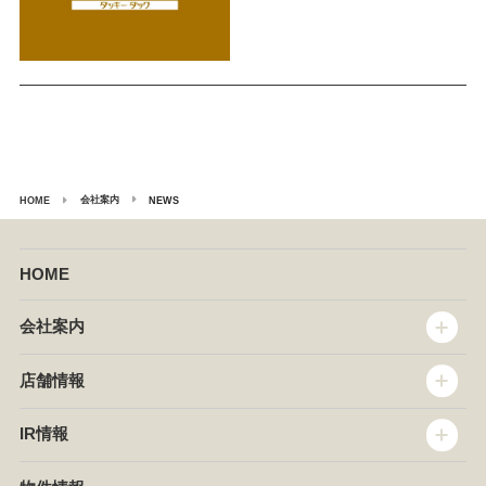
会社案内
HOME
NEWS
HOME
会社案内
トップメッセージ
店舗情報
企業情報
沿革
店舗情報
IR情報
セントラルキッチン
椿屋珈琲
サステナビリティ
ダッキーダック
IR情報