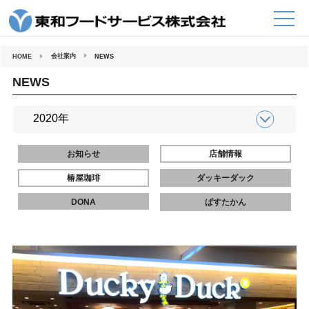
コ
ン
テ
ン
ツ
へ
会社案内
HOME
NEWS
ス
キ
ッ
NEWS
プ
お知らせ
店舗情報
椿屋珈琲
ダッキーダック
DONA
ぱすたかん