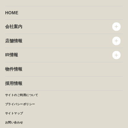
HOME
会社案内
トップメッセージ
店舗情報
企業情報
沿革
店舗情報
IR情報
セントラルキッチン
椿屋珈琲
サステナビリティ
ダッキーダック
IR情報
物件情報
NEWS
イタリアンダイニングDONA
IRニュース
ぱすたかん・こてがえし
中期経営計画
採用情報
店舗検索
月次報告
決算短信
サイトのご利用について
IRライブラリ
プライバシーポリシー
IRカレンダー
サイトマップ
株主の皆様へ
よくあるご質問 (株主優待制度)
お問い合わせ