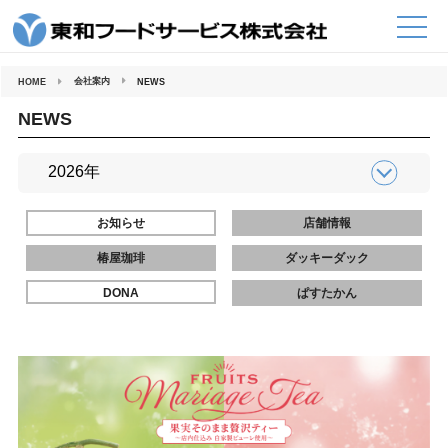
コ
ン
テ
ン
ツ
へ
会社案内
HOME
NEWS
ス
キ
ッ
NEWS
プ
お知らせ
店舗情報
椿屋珈琲
ダッキーダック
DONA
ぱすたかん