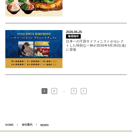
2026.06.25
椿屋珈琲
日本一の千田サイフォニストがセレク
トした特別な一杯が2026年6月26日(金)
に登場
…
1
2
7
>
会社案内
HOME
NEWS