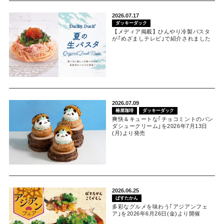
2026.07.17
ダッキーダック
【メディア掲載】ひんやり冷製パスタ
が｢めざましテレビ｣で紹介されました
2026.07.09
椿屋珈琲
ダッキーダック
爽快＆キュートな｢チョコミントのパン
ダシュークリーム｣を2026年7月13日
(月)より発売
2026.06.25
ぱすたかん
多彩なグルメを味わう｢アジアンフェ
ア｣を2026年6月26日(金)より開催