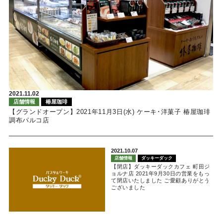
2021.11.02
店舗情報
椿屋珈琲
【グランドオープン】2021年11月3日(水) ケーキ･洋菓子 椿屋珈琲
調布パルコ店
2021.10.07
店舗情報
ダッキーダック
【閉店】ダッキーダックカフェ 町田ジ
ョルナ店 2021年9月30日の営業をもっ
て閉店いたしました ご愛顧ありがとう
ございました