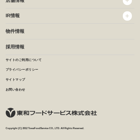
店舗情報
企業情報
沿革
店舗情報
IR情報
セントラルキッチン
椿屋珈琲
サステナビリティ
ダッキーダック
IR情報
物件情報
NEWS
イタリアンダイニングDONA
IRニュース
ぱすたかん・こてがえし
中期経営計画
採用情報
店舗検索
月次報告
決算短信
サイトのご利用について
IRライブラリ
プライバシーポリシー
IRカレンダー
サイトマップ
株主の皆様へ
よくあるご質問 (株主優待制度)
お問い合わせ
お問い合わせ
Copyright (C) 2012 TowaFoodService CO., LTD. All Rights Reserved.