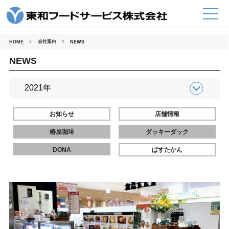
コ
ン
テ
ン
ツ
へ
会社案内
HOME
NEWS
ス
キ
ッ
NEWS
プ
お知らせ
店舗情報
椿屋珈琲
ダッキーダック
DONA
ぱすたかん