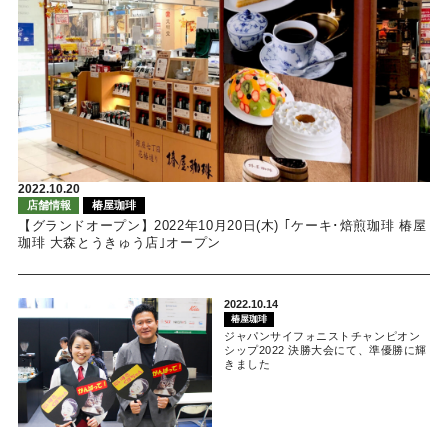
2022.10.20
店舗情報
椿屋珈琲
【グランドオープン】2022年10月20日(木) ｢ケーキ･焙煎珈琲 椿屋
珈琲 大森とうきゅう店｣オープン
2022.10.14
椿屋珈琲
ジャパンサイフォニストチャンピオン
シップ2022 決勝大会にて、準優勝に輝
きました