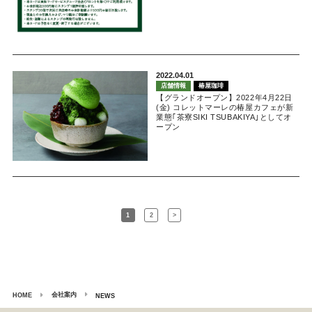
2022.04.01
店舗情報
椿屋珈琲
【グランドオープン】2022年4月22日
(金) コレットマーレの椿屋カフェが新
業態｢茶寮SIKI TSUBAKIYA｣としてオ
ープン
1
2
>
会社案内
HOME
NEWS