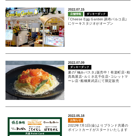
2022.07.15
店舗情報
ダッキーダック
｢Cheese Egg Garden 調布パルコ店｣
にケーキスタジオがオープン
2022.07.09
ダッキーダック
夏の｢極みパスタ｣販売中！有楽町店･柏
髙島屋店･ルミネ北千住店･コレットマ
ーレ店･船橋東武店にて限定販売
2022.05.18
お知らせ
2022年7月1日(金)よりブランド共通の
ポイントカードがスタートいたします