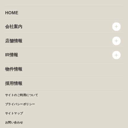
HOME
会社案内
トップメッセージ
店舗情報
企業情報
沿革
店舗情報
IR情報
セントラルキッチン
椿屋珈琲
サステナビリティ
ダッキーダック
IR情報
物件情報
NEWS
イタリアンダイニングDONA
IRニュース
ぱすたかん・こてがえし
中期経営計画
採用情報
店舗検索
月次報告
決算短信
サイトのご利用について
IRライブラリ
プライバシーポリシー
IRカレンダー
サイトマップ
株主の皆様へ
よくあるご質問 (株主優待制度)
お問い合わせ