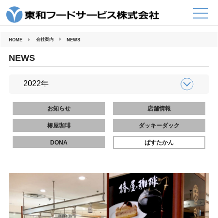
コ
ン
テ
ン
ツ
へ
会社案内
HOME
NEWS
ス
キ
ッ
NEWS
プ
お知らせ
店舗情報
椿屋珈琲
ダッキーダック
DONA
ぱすたかん