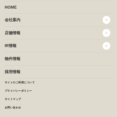
HOME
会社案内
トップメッセージ
店舗情報
企業情報
沿革
店舗情報
IR情報
セントラルキッチン
椿屋珈琲
サステナビリティ
ダッキーダック
IR情報
物件情報
NEWS
イタリアンダイニングDONA
IRニュース
ぱすたかん・こてがえし
中期経営計画
採用情報
店舗検索
月次報告
決算短信
サイトのご利用について
IRライブラリ
プライバシーポリシー
IRカレンダー
サイトマップ
株主の皆様へ
よくあるご質問 (株主優待制度)
お問い合わせ
お問い合わせ