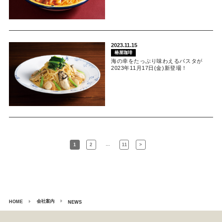
2023.11.15
椿屋珈琲
海の幸をたっぷり味わえるパスタが
2023年11月17日(金)新登場！
…
1
2
11
>
会社案内
HOME
NEWS