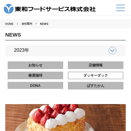
コ
ン
テ
ン
ツ
へ
会社案内
HOME
NEWS
ス
キ
ッ
NEWS
プ
お知らせ
店舗情報
椿屋珈琲
ダッキーダック
DONA
ぱすたかん