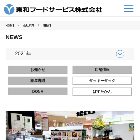
コ
ン
テ
ン
ツ
へ
会社案内
HOME
NEWS
ス
キ
ッ
NEWS
プ
お知らせ
店舗情報
椿屋珈琲
ダッキーダック
DONA
ぱすたかん