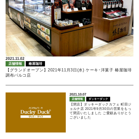
2021.11.02
店舗情報
椿屋珈琲
【グランドオープン】2021年11月3日(水) ケーキ･洋菓子 椿屋珈琲
調布パルコ店
2021.10.07
店舗情報
ダッキーダック
【閉店】ダッキーダックカフェ 町田ジ
ョルナ店 2021年9月30日の営業をもっ
て閉店いたしました ご愛顧ありがとう
ございました