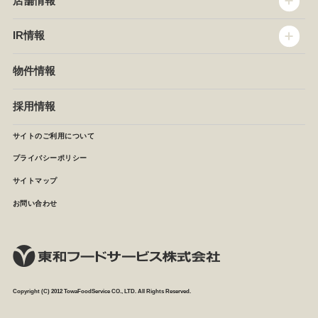
店舗情報
企業情報
沿革
店舗情報
IR情報
セントラルキッチン
椿屋珈琲
サステナビリティ
ダッキーダック
IR情報
物件情報
NEWS
イタリアンダイニングDONA
IRニュース
ぱすたかん・こてがえし
中期経営計画
採用情報
店舗検索
月次報告
決算短信
サイトのご利用について
IRライブラリ
プライバシーポリシー
IRカレンダー
サイトマップ
株主の皆様へ
よくあるご質問 (株主優待制度)
お問い合わせ
お問い合わせ
Copyright (C) 2012 TowaFoodService CO., LTD. All Rights Reserved.