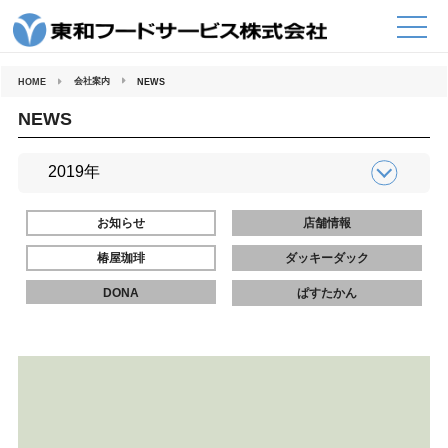
コ
ン
テ
ン
ツ
へ
会社案内
HOME
NEWS
ス
キ
ッ
NEWS
プ
お知らせ
店舗情報
椿屋珈琲
ダッキーダック
DONA
ぱすたかん