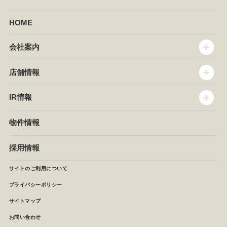
HOME
会社案内
トップメッセージ
店舗情報
企業情報
沿革
店舗情報
IR情報
セントラルキッチン
椿屋珈琲
サステナビリティ
ダッキーダック
IR情報
物件情報
NEWS
イタリアンダイニングDONA
IRニュース
ぱすたかん・こてがえし
中期経営計画
採用情報
店舗検索
月次報告
決算短信
サイトのご利用について
IRライブラリ
プライバシーポリシー
IRカレンダー
サイトマップ
株主の皆様へ
よくあるご質問 (株主優待制度)
お問い合わせ