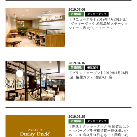
2019.07.06
店舗情報
ダッキーダック
【リニューアル】2019年7月26日(金)
｢ダッキーダック 柏髙島屋ステーショ
ンモール店｣がリニューアル
2019.04.16
店舗情報
椿屋珈琲
【グランドオープン】2019年4月26日
(金) 椿屋カフェ 池袋東口店
2019.03.28
店舗情報
ダッキーダック
【閉店】ダッキーダック 横須賀店はシ
ョッパーズプラザ横須賀一時休業のた
め、2019年3月31日をもって閉店いた