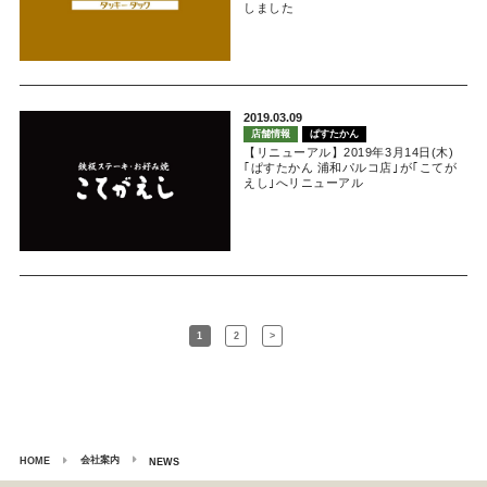
しました
2019.03.09
店舗情報
ぱすたかん
【リニューアル】2019年3月14日(木)
｢ぱすたかん 浦和パルコ店｣が｢こてが
えし｣へリニューアル
1
2
>
会社案内
HOME
NEWS