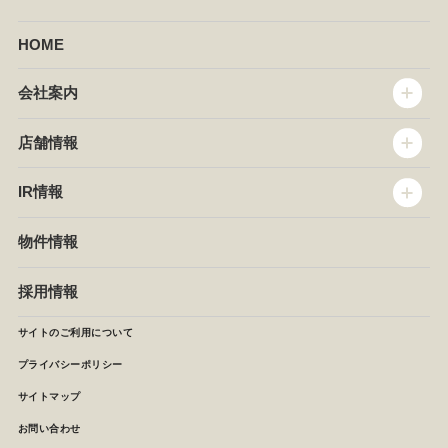
HOME
会社案内
トップメッセージ
店舗情報
企業情報
沿革
店舗情報
IR情報
セントラルキッチン
椿屋珈琲
サステナビリティ
ダッキーダック
IR情報
物件情報
NEWS
イタリアンダイニングDONA
IRニュース
ぱすたかん・こてがえし
中期経営計画
採用情報
店舗検索
月次報告
決算短信
サイトのご利用について
IRライブラリ
プライバシーポリシー
IRカレンダー
サイトマップ
株主の皆様へ
よくあるご質問 (株主優待制度)
お問い合わせ