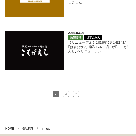
しました
2019.03.09
店舗情報
ぱすたかん
【リニューアル】2019年3月14日(木)
｢ぱすたかん 浦和パルコ店｣が｢こてが
えし｣へリニューアル
1
2
>
会社案内
HOME
NEWS