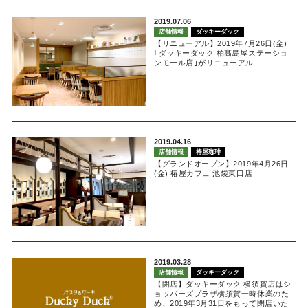
2019.07.06
店舗情報
ダッキーダック
【リニューアル】2019年7月26日(金)
｢ダッキーダック 柏髙島屋ステーショ
ンモール店｣がリニューアル
2019.04.16
店舗情報
椿屋珈琲
【グランドオープン】2019年4月26日
(金) 椿屋カフェ 池袋東口店
2019.03.28
店舗情報
ダッキーダック
【閉店】ダッキーダック 横須賀店はシ
ョッパーズプラザ横須賀一時休業のた
め、2019年3月31日をもって閉店いた