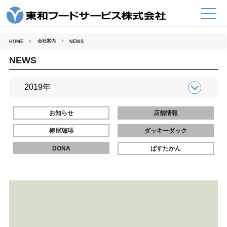
コ
ン
テ
ン
ツ
へ
会社案内
HOME
NEWS
ス
キ
ッ
NEWS
プ
お知らせ
店舗情報
椿屋珈琲
ダッキーダック
DONA
ぱすたかん