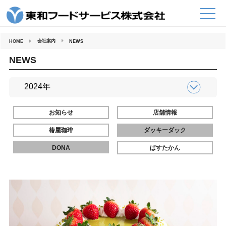
コ
ン
テ
ン
ツ
へ
会社案内
HOME
NEWS
ス
キ
ッ
NEWS
プ
お知らせ
店舗情報
椿屋珈琲
ダッキーダック
DONA
ぱすたかん