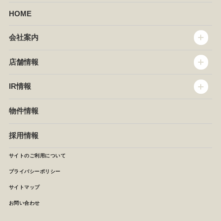
HOME
会社案内
トップメッセージ
店舗情報
企業情報
沿革
店舗情報
IR情報
セントラルキッチン
椿屋珈琲
サステナビリティ
ダッキーダック
IR情報
物件情報
NEWS
イタリアンダイニングDONA
IRニュース
ぱすたかん・こてがえし
中期経営計画
採用情報
店舗検索
月次報告
決算短信
サイトのご利用について
IRライブラリ
プライバシーポリシー
IRカレンダー
サイトマップ
株主の皆様へ
よくあるご質問 (株主優待制度)
お問い合わせ
お問い合わせ