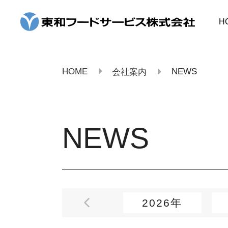
コ
ン
H
テ
ン
ツ
へ
ス
HOME
NEWS
会社案内
キ
ッ
プ
NEWS
2026年