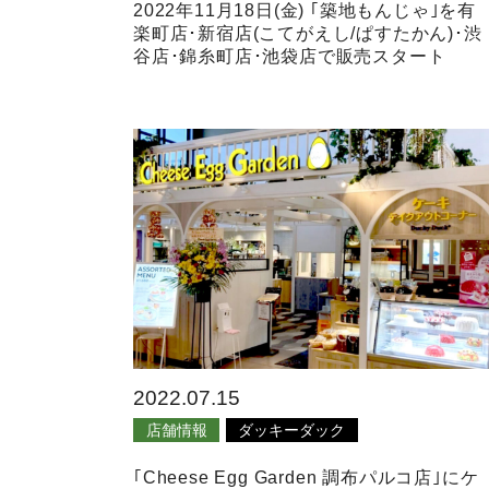
2022年11月18日(金) ｢築地もんじゃ｣を有
楽町店･新宿店(こてがえし/ぱすたかん)･渋
谷店･錦糸町店･池袋店で販売スタート
2022.07.15
店舗情報
ダッキーダック
｢Cheese Egg Garden 調布パルコ店｣にケ