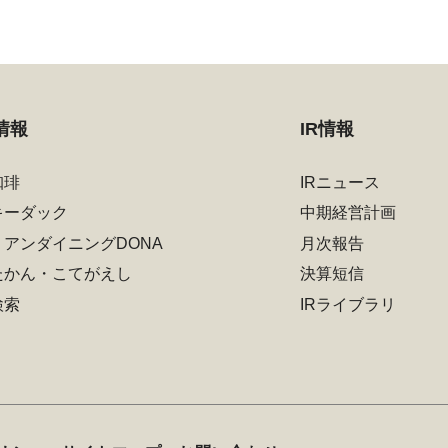
情報
IR情報
珈琲
IRニュース
キーダック
中期経営計画
リアンダイニングDONA
月次報告
たかん・こてがえし
決算短信
検索
IRライブラリ