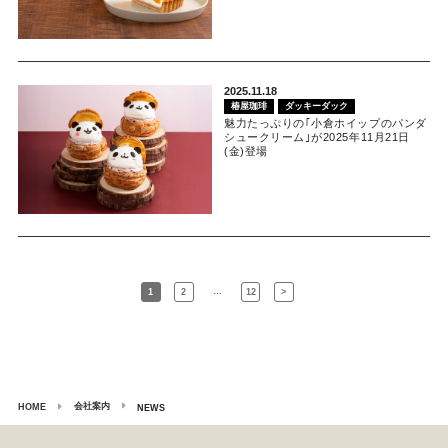
2025.11.18
椿屋珈琲
ダッキーダック
魅力たっぷりの｢小倉ホイップのパンダ
シュークリーム｣が2025年11月21日
(金)登場
…
1
2
12
>
会社案内
HOME
NEWS