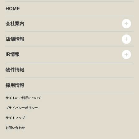
HOME
会社案内
トップメッセージ
店舗情報
企業情報
沿革
店舗情報
IR情報
セントラルキッチン
椿屋珈琲
サステナビリティ
ダッキーダック
IR情報
物件情報
NEWS
イタリアンダイニングDONA
IRニュース
ぱすたかん・こてがえし
中期経営計画
採用情報
店舗検索
月次報告
決算短信
サイトのご利用について
IRライブラリ
プライバシーポリシー
IRカレンダー
サイトマップ
株主の皆様へ
よくあるご質問 (株主優待制度)
お問い合わせ
お問い合わせ