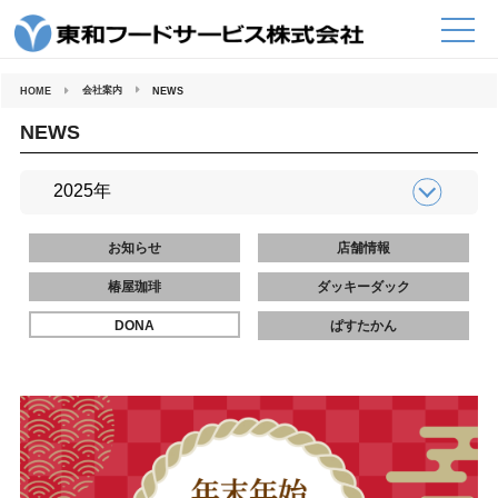
コ
ン
テ
ン
ツ
へ
会社案内
HOME
NEWS
ス
キ
ッ
NEWS
プ
お知らせ
店舗情報
椿屋珈琲
ダッキーダック
DONA
ぱすたかん