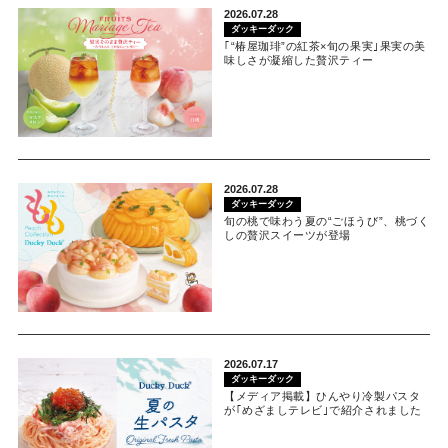
2026.07.28
ダッキーダック
｢“椿屋珈琲”の紅茶×旬の果実｣果実の美
味しさが凝縮した贅沢ティー
2026.07.28
ダッキーダック
旬の桃で味わう夏の“ごほうび”、桃づく
しの贅沢スイーツが登場
2026.07.17
ダッキーダック
【メディア掲載】ひんやり冷製パスタ
が｢めざましテレビ｣で紹介されました