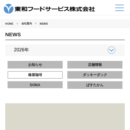
コ
ン
テ
ン
ツ
へ
会社案内
HOME
NEWS
ス
キ
ッ
NEWS
プ
お知らせ
店舗情報
椿屋珈琲
ダッキーダック
DONA
ぱすたかん