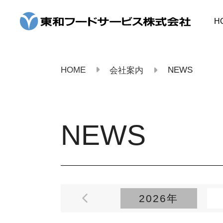
コ
ン
H
テ
ン
ツ
へ
ス
HOME
NEWS
会社案内
キ
ッ
プ
NEWS
2026年