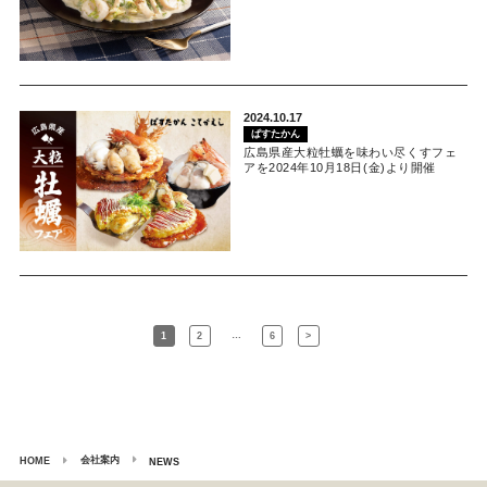
2024.10.17
ぱすたかん
広島県産大粒牡蠣を味わい尽くすフェ
アを2024年10月18日(金)より開催
…
1
2
6
>
会社案内
HOME
NEWS