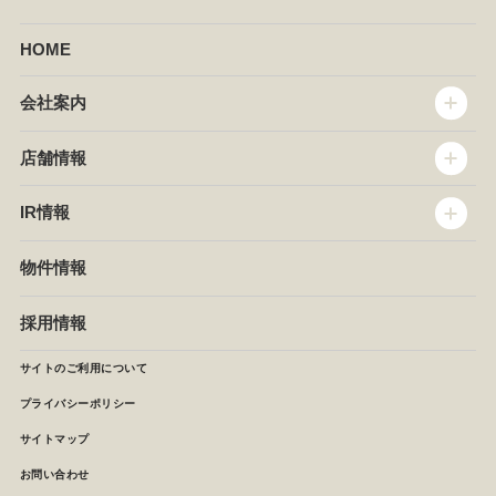
HOME
会社案内
トップメッセージ
店舗情報
企業情報
沿革
店舗情報
IR情報
セントラルキッチン
椿屋珈琲
サステナビリティ
ダッキーダック
IR情報
物件情報
NEWS
イタリアンダイニングDONA
IRニュース
ぱすたかん・こてがえし
中期経営計画
採用情報
店舗検索
月次報告
決算短信
サイトのご利用について
IRライブラリ
プライバシーポリシー
IRカレンダー
サイトマップ
株主の皆様へ
よくあるご質問 (株主優待制度)
お問い合わせ