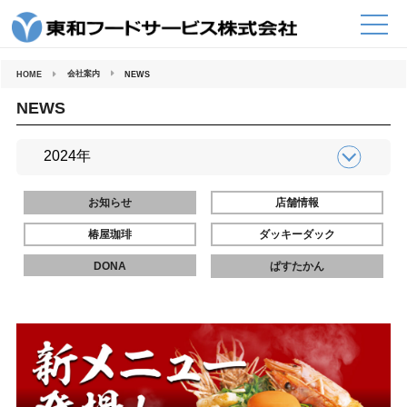
コ
ン
テ
ン
ツ
へ
会社案内
HOME
NEWS
ス
キ
ッ
NEWS
プ
お知らせ
店舗情報
椿屋珈琲
ダッキーダック
DONA
ぱすたかん