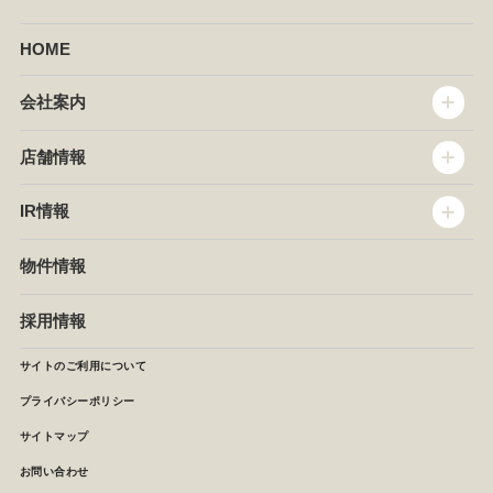
HOME
会社案内
トップメッセージ
店舗情報
企業情報
沿革
店舗情報
IR情報
セントラルキッチン
椿屋珈琲
サステナビリティ
ダッキーダック
IR情報
物件情報
NEWS
イタリアンダイニングDONA
IRニュース
ぱすたかん・こてがえし
中期経営計画
採用情報
店舗検索
月次報告
決算短信
サイトのご利用について
IRライブラリ
プライバシーポリシー
IRカレンダー
サイトマップ
株主の皆様へ
よくあるご質問 (株主優待制度)
お問い合わせ