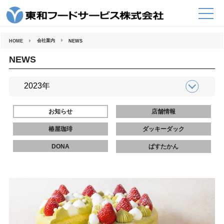
コ
ン
テ
ン
ツ
へ
会社案内
HOME
NEWS
ス
キ
ッ
NEWS
プ
お知らせ
店舗情報
椿屋珈琲
ダッキーダック
DONA
ぱすたかん