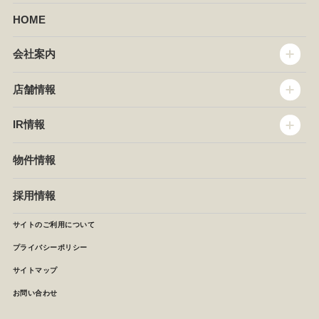
HOME
会社案内
トップメッセージ
店舗情報
企業情報
沿革
店舗情報
IR情報
セントラルキッチン
椿屋珈琲
サステナビリティ
ダッキーダック
IR情報
物件情報
NEWS
イタリアンダイニングDONA
IRニュース
ぱすたかん・こてがえし
中期経営計画
採用情報
店舗検索
月次報告
決算短信
サイトのご利用について
IRライブラリ
プライバシーポリシー
IRカレンダー
サイトマップ
株主の皆様へ
よくあるご質問 (株主優待制度)
お問い合わせ
お問い合わせ