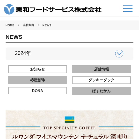
コ
ン
テ
ン
ツ
へ
会社案内
HOME
NEWS
ス
キ
ッ
NEWS
プ
お知らせ
店舗情報
椿屋珈琲
ダッキーダック
DONA
ぱすたかん