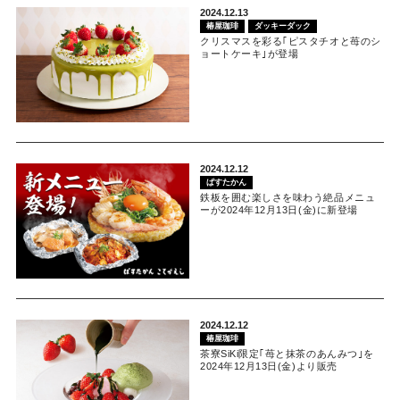
2024.12.13
椿屋珈琲
ダッキーダック
クリスマスを彩る｢ピスタチオと苺のシ
ョートケーキ｣が登場
2024.12.12
ぱすたかん
鉄板を囲む楽しさを味わう絶品メニュ
ーが2024年12月13日(金)に新登場
2024.12.12
椿屋珈琲
茶寮SiKi限定｢苺と抹茶のあんみつ｣を
2024年12月13日(金)より販売