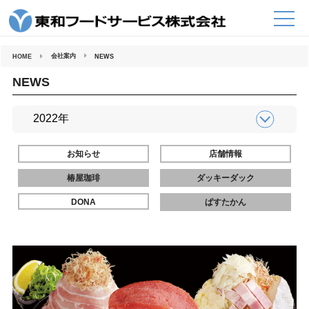
コ
ン
テ
ン
ツ
へ
会社案内
HOME
NEWS
ス
キ
ッ
NEWS
プ
お知らせ
店舗情報
椿屋珈琲
ダッキーダック
DONA
ぱすたかん