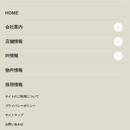
HOME
会社案内
トップメッセージ
店舗情報
企業情報
沿革
店舗情報
IR情報
セントラルキッチン
椿屋珈琲
サステナビリティ
ダッキーダック
IR情報
物件情報
NEWS
イタリアンダイニングDONA
IRニュース
ぱすたかん・こてがえし
中期経営計画
採用情報
店舗検索
月次報告
決算短信
サイトのご利用について
IRライブラリ
プライバシーポリシー
IRカレンダー
サイトマップ
株主の皆様へ
よくあるご質問 (株主優待制度)
お問い合わせ