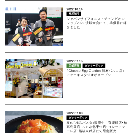
2022.10.14
椿屋珈琲
ジャパンサイフォニストチャンピオン
シップ2022 決勝大会にて、準優勝に輝
きました
2022.07.15
店舗情報
ダッキーダック
｢Cheese Egg Garden 調布パルコ店｣
にケーキスタジオがオープン
2022.07.09
ダッキーダック
夏の｢極みパスタ｣販売中！有楽町店･柏
髙島屋店･ルミネ北千住店･コレットマ
ーレ店･船橋東武店にて限定販売