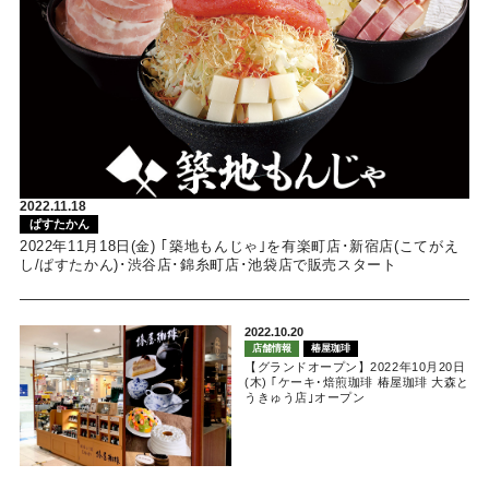
2022.11.18
ぱすたかん
2022年11月18日(金) ｢築地もんじゃ｣を有楽町店･新宿店(こてがえ
し/ぱすたかん)･渋谷店･錦糸町店･池袋店で販売スタート
2022.10.20
店舗情報
椿屋珈琲
【グランドオープン】2022年10月20日
(木) ｢ケーキ･焙煎珈琲 椿屋珈琲 大森と
うきゅう店｣オープン