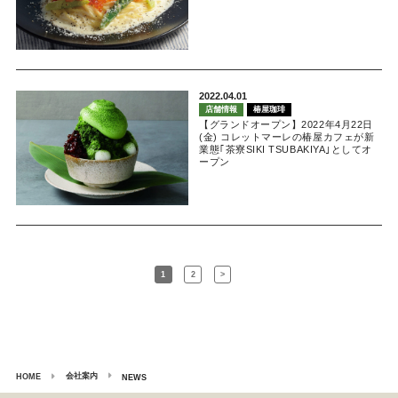
2022.04.01
店舗情報
椿屋珈琲
【グランドオープン】2022年4月22日
(金) コレットマーレの椿屋カフェが新
業態｢茶寮SIKI TSUBAKIYA｣としてオ
ープン
1
2
>
会社案内
HOME
NEWS