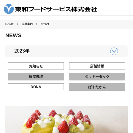
コ
ン
テ
ン
ツ
へ
会社案内
HOME
NEWS
ス
キ
ッ
NEWS
プ
お知らせ
店舗情報
椿屋珈琲
ダッキーダック
DONA
ぱすたかん