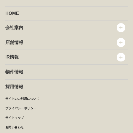
HOME
会社案内
トップメッセージ
店舗情報
企業情報
沿革
店舗情報
IR情報
セントラルキッチン
椿屋珈琲
サステナビリティ
ダッキーダック
IR情報
物件情報
NEWS
イタリアンダイニングDONA
IRニュース
ぱすたかん・こてがえし
中期経営計画
採用情報
店舗検索
月次報告
決算短信
サイトのご利用について
IRライブラリ
プライバシーポリシー
IRカレンダー
サイトマップ
株主の皆様へ
よくあるご質問 (株主優待制度)
お問い合わせ