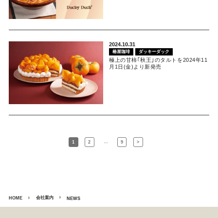
2024.10.31
椿屋珈琲
ダッキーダック
極上の甘柿｢秋王｣のタルトを2024年11
月1日(金)より新発売
…
1
2
9
>
会社案内
HOME
NEWS