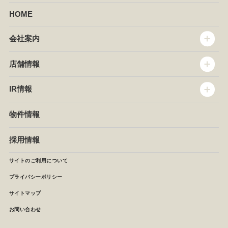
HOME
会社案内
トップメッセージ
店舗情報
企業情報
沿革
店舗情報
IR情報
セントラルキッチン
椿屋珈琲
サステナビリティ
ダッキーダック
IR情報
物件情報
NEWS
イタリアンダイニングDONA
IRニュース
ぱすたかん・こてがえし
中期経営計画
採用情報
店舗検索
月次報告
決算短信
サイトのご利用について
IRライブラリ
プライバシーポリシー
IRカレンダー
サイトマップ
株主の皆様へ
よくあるご質問 (株主優待制度)
お問い合わせ
お問い合わせ