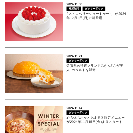
2024.11.30
椿屋珈琲
ダッキーダック
｢ストロベリーショートケーキ｣が2024
年12月1日(日)に新登場
2024.11.21
ダッキーダック
佐賀県の特選ブランドみかん｢さが美
人｣のタルトを販売
2024.11.14
ダッキーダック
心も体もホッと温まる冬限定メニュー
が2024年11月15日(金)よりスタート