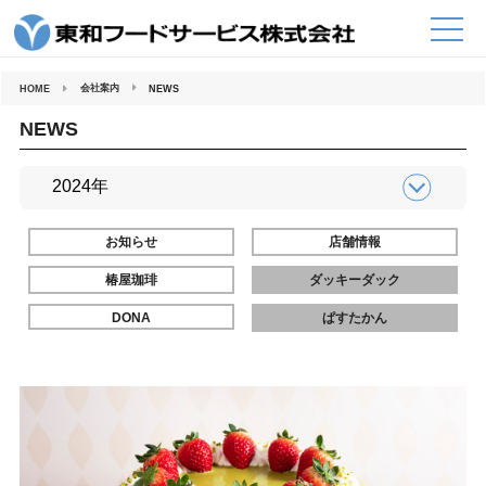
コ
ン
テ
ン
ツ
へ
会社案内
HOME
NEWS
ス
キ
ッ
NEWS
プ
お知らせ
店舗情報
椿屋珈琲
ダッキーダック
DONA
ぱすたかん