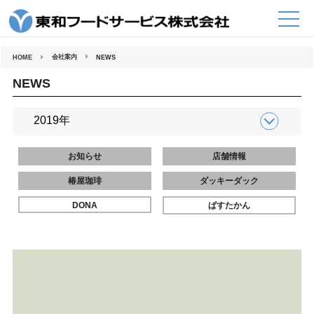
コ
ン
テ
ン
ツ
へ
会社案内
HOME
NEWS
ス
キ
ッ
NEWS
プ
お知らせ
店舗情報
椿屋珈琲
ダッキーダック
DONA
ぱすたかん