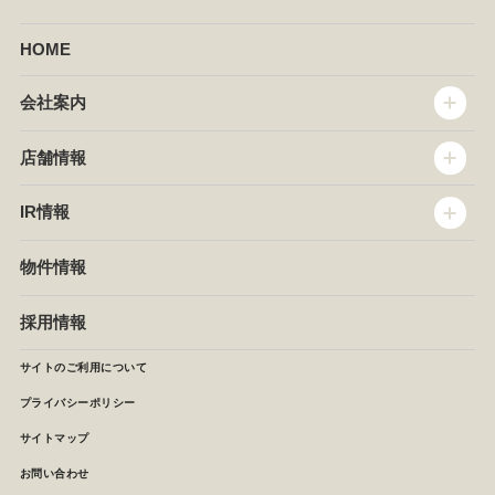
HOME
会社案内
トップメッセージ
店舗情報
企業情報
沿革
店舗情報
IR情報
セントラルキッチン
椿屋珈琲
サステナビリティ
ダッキーダック
IR情報
物件情報
NEWS
イタリアンダイニングDONA
IRニュース
ぱすたかん・こてがえし
中期経営計画
採用情報
店舗検索
月次報告
決算短信
サイトのご利用について
IRライブラリ
プライバシーポリシー
IRカレンダー
サイトマップ
株主の皆様へ
よくあるご質問 (株主優待制度)
お問い合わせ