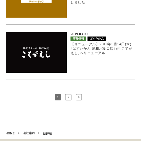
しました
2019.03.09
店舗情報
ぱすたかん
【リニューアル】2019年3月14日(木)
｢ぱすたかん 浦和パルコ店｣が｢こてが
えし｣へリニューアル
1
2
>
会社案内
HOME
NEWS