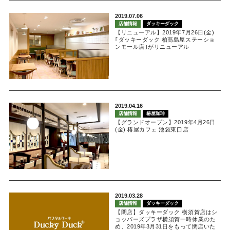
2019.07.06
店舗情報
ダッキーダック
【リニューアル】2019年7月26日(金)
｢ダッキーダック 柏髙島屋ステーショ
ンモール店｣がリニューアル
2019.04.16
店舗情報
椿屋珈琲
【グランドオープン】2019年4月26日
(金) 椿屋カフェ 池袋東口店
2019.03.28
店舗情報
ダッキーダック
【閉店】ダッキーダック 横須賀店はシ
ョッパーズプラザ横須賀一時休業のた
め、2019年3月31日をもって閉店いた