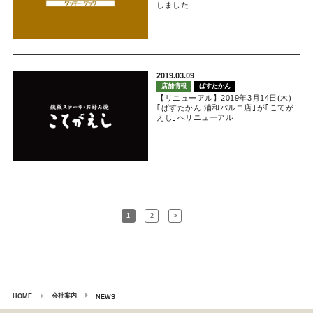
しました
2019.03.09
店舗情報
ぱすたかん
【リニューアル】2019年3月14日(木)
｢ぱすたかん 浦和パルコ店｣が｢こてが
えし｣へリニューアル
1
2
>
会社案内
HOME
NEWS