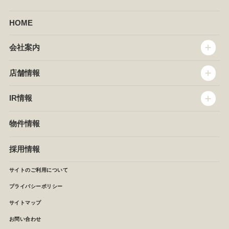
HOME
会社案内
トップメッセージ
店舗情報
企業情報
沿革
店舗情報
IR情報
セントラルキッチン
椿屋珈琲
サステナビリティ
ダッキーダック
IR情報
物件情報
NEWS
イタリアンダイニングDONA
IRニュース
ぱすたかん・こてがえし
中期経営計画
採用情報
店舗検索
月次報告
決算短信
サイトのご利用について
IRライブラリ
プライバシーポリシー
IRカレンダー
サイトマップ
株主の皆様へ
よくあるご質問 (株主優待制度)
お問い合わせ