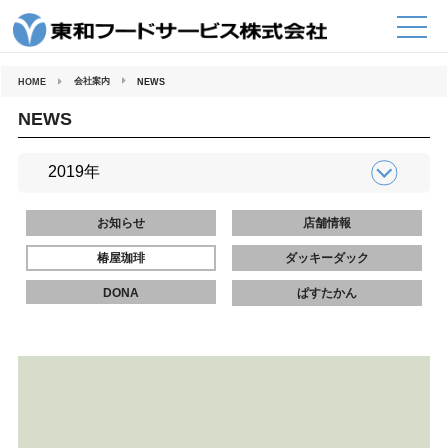
コ
ン
テ
ン
ツ
へ
会社案内
HOME
NEWS
ス
キ
ッ
NEWS
プ
お知らせ
店舗情報
椿屋珈琲
ダッキーダック
DONA
ぱすたかん