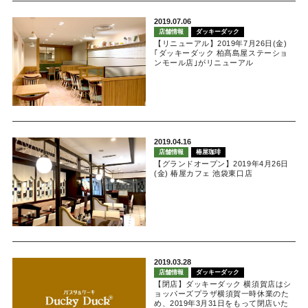
2019.07.06
店舗情報
ダッキーダック
【リニューアル】2019年7月26日(金)
｢ダッキーダック 柏髙島屋ステーショ
ンモール店｣がリニューアル
2019.04.16
店舗情報
椿屋珈琲
【グランドオープン】2019年4月26日
(金) 椿屋カフェ 池袋東口店
2019.03.28
店舗情報
ダッキーダック
【閉店】ダッキーダック 横須賀店はシ
ョッパーズプラザ横須賀一時休業のた
め、2019年3月31日をもって閉店いた