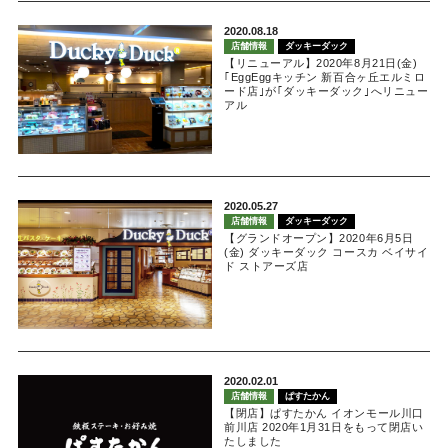
2020.08.18
店舗情報
ダッキーダック
【リニューアル】2020年8月21日(金)
｢EggEggキッチン 新百合ヶ丘エルミロ
ード店｣が｢ダッキーダック｣へリニュー
アル
2020.05.27
店舗情報
ダッキーダック
【グランドオープン】2020年6月5日
(金) ダッキーダック コースカ ベイサイ
ド ストアーズ店
2020.02.01
店舗情報
ぱすたかん
【閉店】ぱすたかん イオンモール川口
前川店 2020年1月31日をもって閉店い
たしました