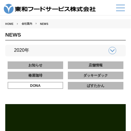
コ
ン
テ
ン
ツ
へ
会社案内
HOME
NEWS
ス
キ
ッ
NEWS
プ
お知らせ
店舗情報
椿屋珈琲
ダッキーダック
DONA
ぱすたかん