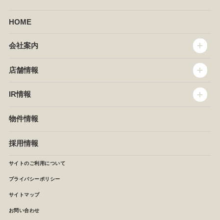
HOME
会社案内
トップメッセージ
店舗情報
企業情報
沿革
店舗情報
IR情報
セントラルキッチン
椿屋珈琲
サステナビリティ
ダッキーダック
IR情報
物件情報
NEWS
イタリアンダイニングDONA
IRニュース
ぱすたかん・こてがえし
中期経営計画
採用情報
店舗検索
月次報告
決算短信
サイトのご利用について
IRライブラリ
プライバシーポリシー
IRカレンダー
サイトマップ
株主の皆様へ
よくあるご質問 (株主優待制度)
お問い合わせ