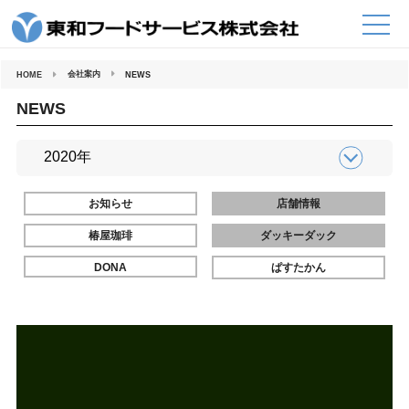
コ
ン
テ
ン
ツ
へ
会社案内
HOME
NEWS
ス
キ
ッ
NEWS
プ
お知らせ
店舗情報
椿屋珈琲
ダッキーダック
DONA
ぱすたかん