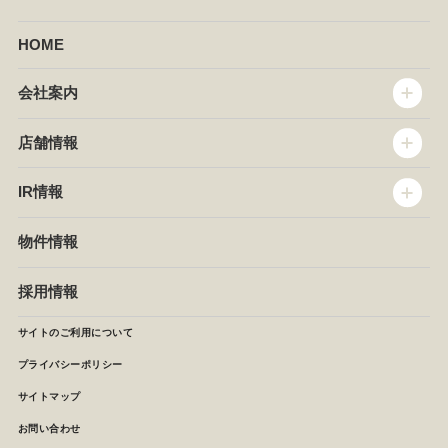
HOME
会社案内
トップメッセージ
店舗情報
企業情報
沿革
店舗情報
IR情報
セントラルキッチン
椿屋珈琲
サステナビリティ
ダッキーダック
IR情報
物件情報
NEWS
イタリアンダイニングDONA
IRニュース
ぱすたかん・こてがえし
中期経営計画
採用情報
店舗検索
月次報告
決算短信
サイトのご利用について
IRライブラリ
プライバシーポリシー
IRカレンダー
サイトマップ
株主の皆様へ
よくあるご質問 (株主優待制度)
お問い合わせ