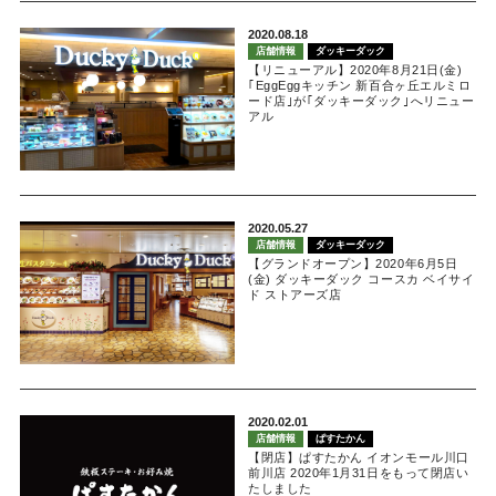
2020.08.18
店舗情報
ダッキーダック
【リニューアル】2020年8月21日(金)
｢EggEggキッチン 新百合ヶ丘エルミロ
ード店｣が｢ダッキーダック｣へリニュー
アル
2020.05.27
店舗情報
ダッキーダック
【グランドオープン】2020年6月5日
(金) ダッキーダック コースカ ベイサイ
ド ストアーズ店
2020.02.01
店舗情報
ぱすたかん
【閉店】ぱすたかん イオンモール川口
前川店 2020年1月31日をもって閉店い
たしました