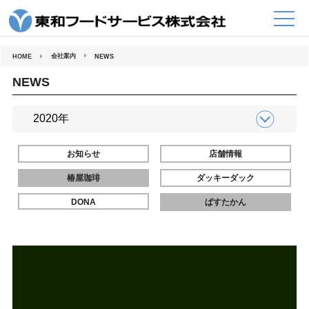
コ
ン
テ
ン
ツ
へ
会社案内
HOME
NEWS
ス
キ
ッ
NEWS
プ
お知らせ
店舗情報
椿屋珈琲
ダッキーダック
DONA
ぱすたかん