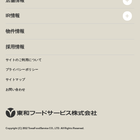
店舗情報
企業情報
沿革
店舗情報
IR情報
セントラルキッチン
椿屋珈琲
サステナビリティ
ダッキーダック
IR情報
物件情報
NEWS
イタリアンダイニングDONA
IRニュース
ぱすたかん・こてがえし
中期経営計画
採用情報
店舗検索
月次報告
決算短信
サイトのご利用について
IRライブラリ
プライバシーポリシー
IRカレンダー
サイトマップ
株主の皆様へ
よくあるご質問 (株主優待制度)
お問い合わせ
お問い合わせ
Copyright (C) 2012 TowaFoodService CO., LTD. All Rights Reserved.