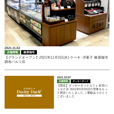
2021.11.02
店舗情報
椿屋珈琲
【グランドオープン】2021年11月3日(水) ケーキ･洋菓子 椿屋珈琲
調布パルコ店
2021.10.07
店舗情報
ダッキーダック
【閉店】ダッキーダックカフェ 町田ジ
ョルナ店 2021年9月30日の営業をもっ
て閉店いたしました ご愛顧ありがとう
ございました