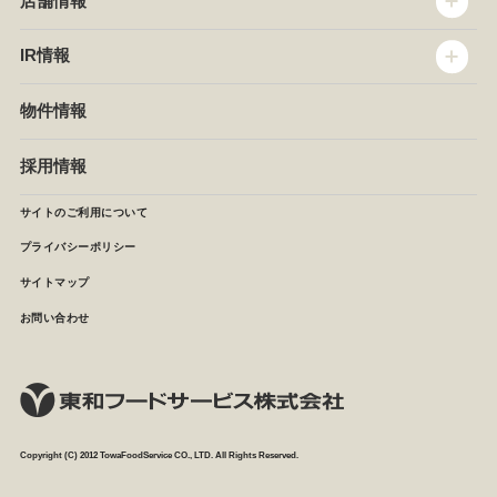
店舗情報
企業情報
沿革
店舗情報
IR情報
セントラルキッチン
椿屋珈琲
サステナビリティ
ダッキーダック
IR情報
物件情報
NEWS
イタリアンダイニングDONA
IRニュース
ぱすたかん・こてがえし
中期経営計画
採用情報
店舗検索
月次報告
決算短信
サイトのご利用について
IRライブラリ
プライバシーポリシー
IRカレンダー
サイトマップ
株主の皆様へ
よくあるご質問 (株主優待制度)
お問い合わせ
お問い合わせ
Copyright (C) 2012 TowaFoodService CO., LTD. All Rights Reserved.