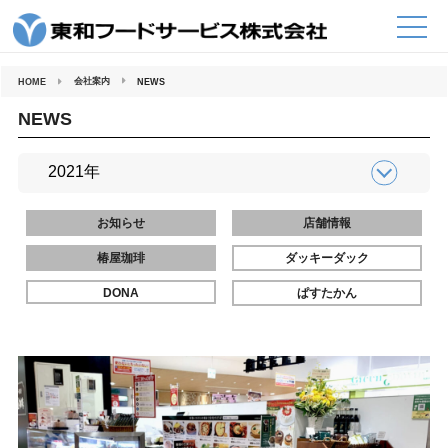
コ
ン
テ
ン
ツ
へ
会社案内
HOME
NEWS
ス
キ
ッ
NEWS
プ
お知らせ
店舗情報
椿屋珈琲
ダッキーダック
DONA
ぱすたかん