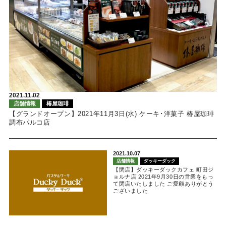
2021.11.02
店舗情報
椿屋珈琲
【グランドオープン】2021年11月3日(水) ケーキ･洋菓子 椿屋珈琲
調布パルコ店
2021.10.07
店舗情報
ダッキーダック
【閉店】ダッキーダックカフェ 町田ジ
ョルナ店 2021年9月30日の営業をもっ
て閉店いたしました ご愛顧ありがとう
ございました