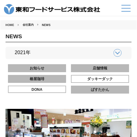
コ
ン
テ
ン
ツ
へ
会社案内
HOME
NEWS
ス
キ
ッ
NEWS
プ
お知らせ
店舗情報
椿屋珈琲
ダッキーダック
DONA
ぱすたかん