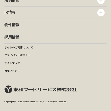
店舗情報
企業情報
沿革
店舗情報
IR情報
セントラルキッチン
椿屋珈琲
サステナビリティ
ダッキーダック
IR情報
物件情報
NEWS
イタリアンダイニングDONA
IRニュース
ぱすたかん・こてがえし
中期経営計画
採用情報
店舗検索
月次報告
決算短信
サイトのご利用について
IRライブラリ
プライバシーポリシー
IRカレンダー
サイトマップ
株主の皆様へ
よくあるご質問 (株主優待制度)
お問い合わせ
お問い合わせ
Copyright (C) 2012 TowaFoodService CO., LTD. All Rights Reserved.