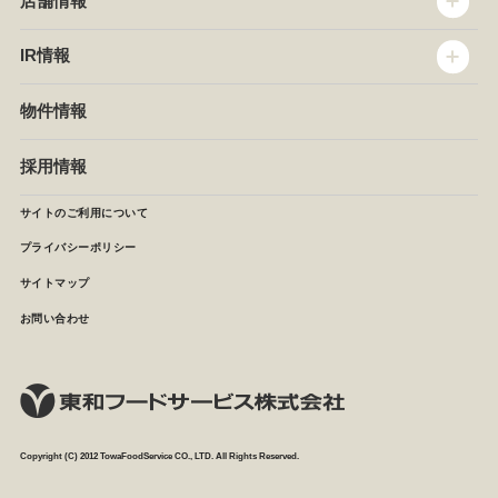
店舗情報
企業情報
沿革
店舗情報
IR情報
セントラルキッチン
椿屋珈琲
サステナビリティ
ダッキーダック
IR情報
物件情報
NEWS
イタリアンダイニングDONA
IRニュース
ぱすたかん・こてがえし
中期経営計画
採用情報
店舗検索
月次報告
決算短信
サイトのご利用について
IRライブラリ
プライバシーポリシー
IRカレンダー
サイトマップ
株主の皆様へ
よくあるご質問 (株主優待制度)
お問い合わせ
お問い合わせ
Copyright (C) 2012 TowaFoodService CO., LTD. All Rights Reserved.