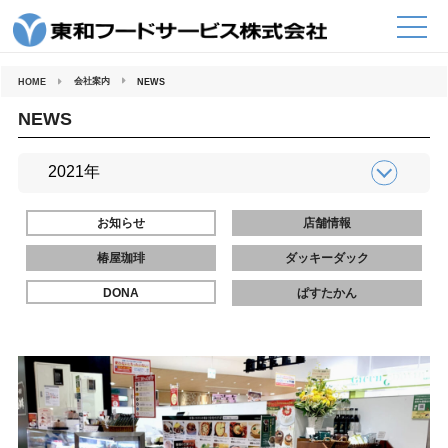
コ
ン
テ
ン
ツ
へ
会社案内
HOME
NEWS
ス
キ
ッ
NEWS
プ
お知らせ
店舗情報
椿屋珈琲
ダッキーダック
DONA
ぱすたかん