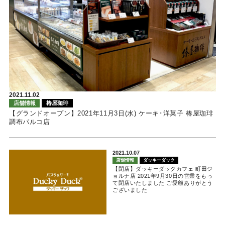
2021.11.02
店舗情報
椿屋珈琲
【グランドオープン】2021年11月3日(水) ケーキ･洋菓子 椿屋珈琲
調布パルコ店
2021.10.07
店舗情報
ダッキーダック
【閉店】ダッキーダックカフェ 町田ジ
ョルナ店 2021年9月30日の営業をもっ
て閉店いたしました ご愛顧ありがとう
ございました