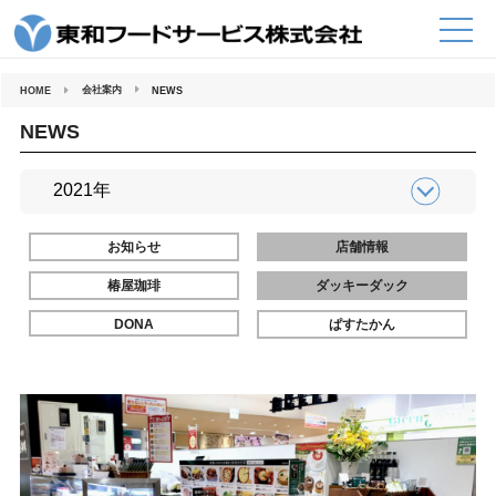
コ
ン
テ
ン
ツ
へ
会社案内
HOME
NEWS
ス
キ
ッ
NEWS
プ
お知らせ
店舗情報
椿屋珈琲
ダッキーダック
DONA
ぱすたかん