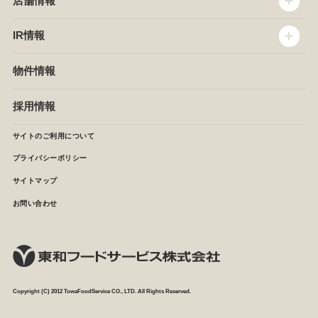
店舗情報
企業情報
沿革
店舗情報
IR情報
セントラルキッチン
椿屋珈琲
サステナビリティ
ダッキーダック
IR情報
物件情報
NEWS
イタリアンダイニングDONA
IRニュース
ぱすたかん・こてがえし
中期経営計画
採用情報
店舗検索
月次報告
決算短信
サイトのご利用について
IRライブラリ
プライバシーポリシー
IRカレンダー
サイトマップ
株主の皆様へ
よくあるご質問 (株主優待制度)
お問い合わせ
お問い合わせ
Copyright (C) 2012 TowaFoodService CO., LTD. All Rights Reserved.