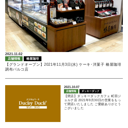
2021.11.02
店舗情報
椿屋珈琲
【グランドオープン】2021年11月3日(水) ケーキ･洋菓子 椿屋珈琲
調布パルコ店
2021.10.07
店舗情報
ダッキーダック
【閉店】ダッキーダックカフェ 町田ジ
ョルナ店 2021年9月30日の営業をもっ
て閉店いたしました ご愛顧ありがとう
ございました