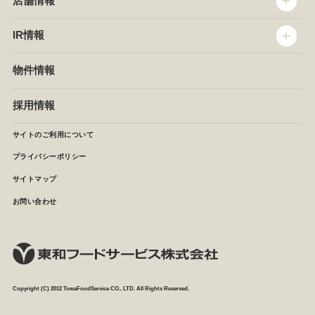
店舗情報
企業情報
沿革
店舗情報
IR情報
セントラルキッチン
椿屋珈琲
サステナビリティ
ダッキーダック
IR情報
物件情報
NEWS
イタリアンダイニングDONA
IRニュース
ぱすたかん・こてがえし
中期経営計画
採用情報
店舗検索
月次報告
決算短信
サイトのご利用について
IRライブラリ
プライバシーポリシー
IRカレンダー
サイトマップ
株主の皆様へ
よくあるご質問 (株主優待制度)
お問い合わせ
お問い合わせ
Copyright (C) 2012 TowaFoodService CO., LTD. All Rights Reserved.