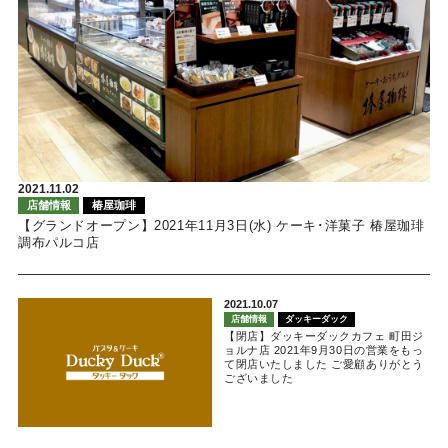
2021.11.02
店舗情報
椿屋珈琲
【グランドオープン】2021年11月3日(水) ケーキ･洋菓子 椿屋珈琲
調布パルコ店
2021.10.07
店舗情報
ダッキーダック
【閉店】ダッキーダックカフェ 町田ジ
ョルナ店 2021年9月30日の営業をもっ
て閉店いたしました ご愛顧ありがとう
ございました