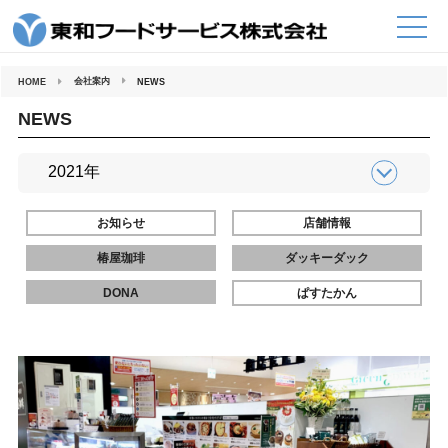
コ
ン
テ
ン
ツ
へ
会社案内
HOME
NEWS
ス
キ
ッ
NEWS
プ
お知らせ
店舗情報
椿屋珈琲
ダッキーダック
DONA
ぱすたかん