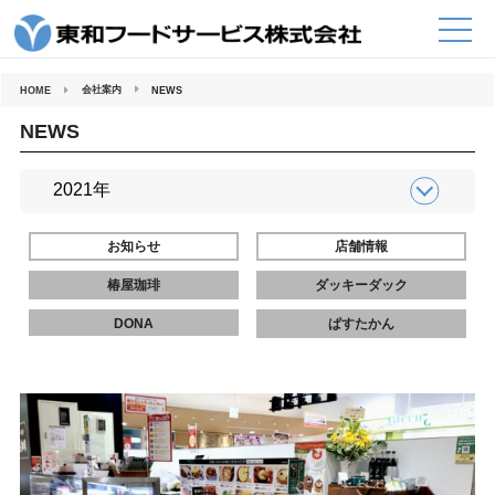
コ
ン
テ
ン
ツ
へ
会社案内
HOME
NEWS
ス
キ
ッ
NEWS
プ
お知らせ
店舗情報
椿屋珈琲
ダッキーダック
DONA
ぱすたかん