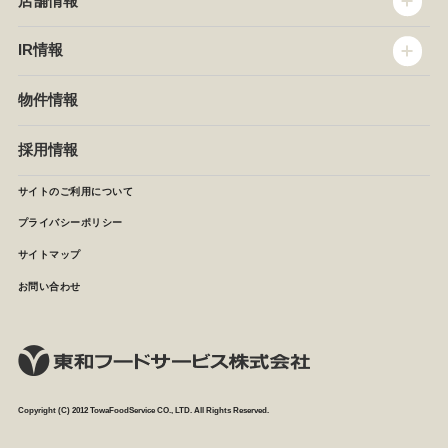
店舗情報
企業情報
沿革
店舗情報
IR情報
セントラルキッチン
椿屋珈琲
サステナビリティ
ダッキーダック
IR情報
物件情報
NEWS
イタリアンダイニングDONA
IRニュース
ぱすたかん・こてがえし
中期経営計画
採用情報
店舗検索
月次報告
決算短信
サイトのご利用について
IRライブラリ
プライバシーポリシー
IRカレンダー
サイトマップ
株主の皆様へ
よくあるご質問 (株主優待制度)
お問い合わせ
お問い合わせ
Copyright (C) 2012 TowaFoodService CO., LTD. All Rights Reserved.