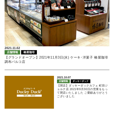
2021.11.02
店舗情報
椿屋珈琲
【グランドオープン】2021年11月3日(水) ケーキ･洋菓子 椿屋珈琲
調布パルコ店
2021.10.07
店舗情報
ダッキーダック
【閉店】ダッキーダックカフェ 町田ジ
ョルナ店 2021年9月30日の営業をもっ
て閉店いたしました ご愛顧ありがとう
ございました