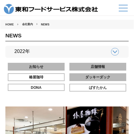
コ
ン
テ
ン
ツ
へ
会社案内
HOME
NEWS
ス
キ
ッ
NEWS
プ
お知らせ
店舗情報
椿屋珈琲
ダッキーダック
DONA
ぱすたかん