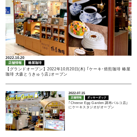
2022.10.20
店舗情報
椿屋珈琲
【グランドオープン】2022年10月20日(木) ｢ケーキ･焙煎珈琲 椿屋
珈琲 大森とうきゅう店｣オープン
2022.07.15
店舗情報
ダッキーダック
｢Cheese Egg Garden 調布パルコ店｣
にケーキスタジオがオープン