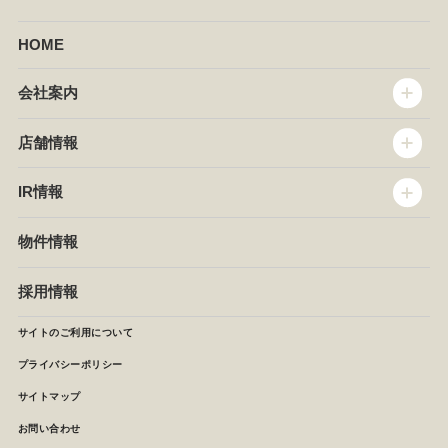
HOME
会社案内
トップメッセージ
店舗情報
企業情報
沿革
店舗情報
IR情報
セントラルキッチン
椿屋珈琲
サステナビリティ
ダッキーダック
IR情報
物件情報
NEWS
イタリアンダイニングDONA
IRニュース
ぱすたかん・こてがえし
中期経営計画
採用情報
店舗検索
月次報告
決算短信
サイトのご利用について
IRライブラリ
プライバシーポリシー
IRカレンダー
サイトマップ
株主の皆様へ
よくあるご質問 (株主優待制度)
お問い合わせ