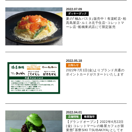
2022.07.09
ダッキーダック
夏の｢極みパスタ｣販売中！有楽町店･柏
髙島屋店･ルミネ北千住店･コレットマ
ーレ店･船橋東武店にて限定販売
2022.05.18
お知らせ
2022年7月1日(金)よりブランド共通の
ポイントカードがスタートいたします
2022.04.01
店舗情報
椿屋珈琲
【グランドオープン】2022年4月22日
(金) コレットマーレの椿屋カフェが新
業態｢茶寮SIKI TSUBAKIYA｣としてオ