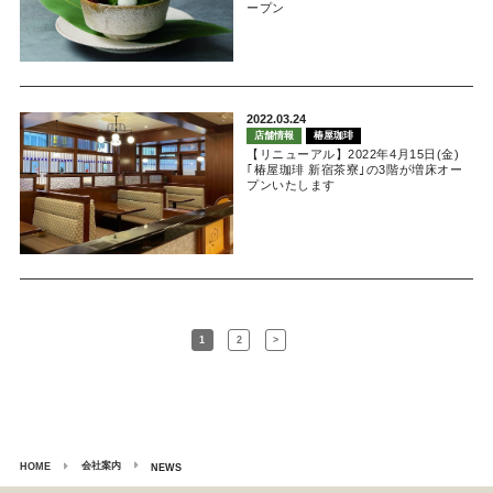
ープン
2022.03.24
店舗情報
椿屋珈琲
【リニューアル】2022年4月15日(金)
｢椿屋珈琲 新宿茶寮｣の3階が増床オー
プンいたします
1
2
>
会社案内
HOME
NEWS