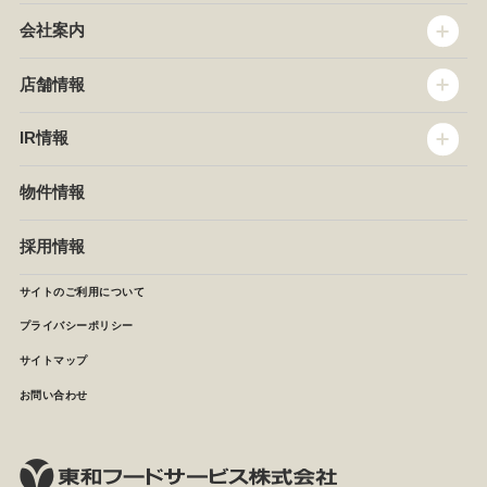
会社案内
トップメッセージ
店舗情報
企業情報
沿革
店舗情報
IR情報
セントラルキッチン
椿屋珈琲
サステナビリティ
ダッキーダック
IR情報
物件情報
NEWS
イタリアンダイニングDONA
IRニュース
ぱすたかん・こてがえし
中期経営計画
採用情報
店舗検索
月次報告
決算短信
サイトのご利用について
IRライブラリ
プライバシーポリシー
IRカレンダー
サイトマップ
株主の皆様へ
よくあるご質問 (株主優待制度)
お問い合わせ
お問い合わせ