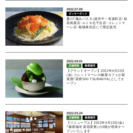
2022.07.09
ダッキーダック
夏の｢極みパスタ｣販売中！有楽町店･柏
髙島屋店･ルミネ北千住店･コレットマ
ーレ店･船橋東武店にて限定販売
2022.04.01
店舗情報
椿屋珈琲
【グランドオープン】2022年4月22日
(金) コレットマーレの椿屋カフェが新
業態｢茶寮SIKI TSUBAKIYA｣としてオ
ープン
2022.03.24
店舗情報
椿屋珈琲
【リニューアル】2022年4月15日(金)
｢椿屋珈琲 新宿茶寮｣の3階が増床オー
プンいたします