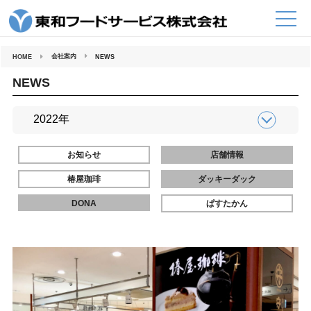
コ
ン
テ
ン
ツ
へ
会社案内
HOME
NEWS
ス
キ
ッ
NEWS
プ
お知らせ
店舗情報
椿屋珈琲
ダッキーダック
DONA
ぱすたかん