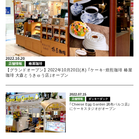
2022.10.20
店舗情報
椿屋珈琲
【グランドオープン】2022年10月20日(木) ｢ケーキ･焙煎珈琲 椿屋
珈琲 大森とうきゅう店｣オープン
2022.07.15
店舗情報
ダッキーダック
｢Cheese Egg Garden 調布パルコ店｣
にケーキスタジオがオープン