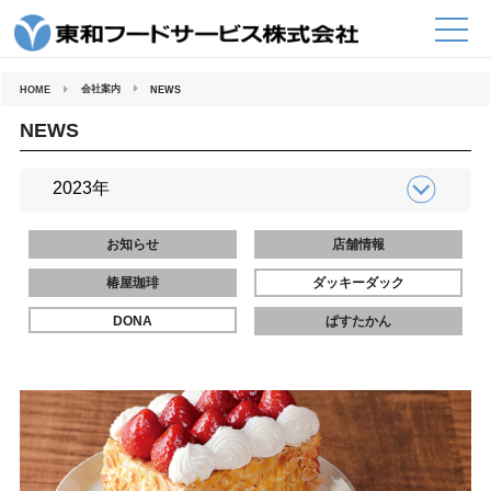
コ
ン
テ
ン
ツ
へ
会社案内
HOME
NEWS
ス
キ
ッ
NEWS
プ
お知らせ
店舗情報
椿屋珈琲
ダッキーダック
DONA
ぱすたかん