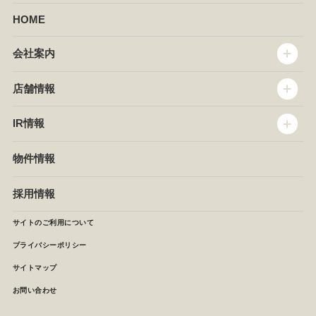
HOME
会社案内
トップメッセージ
店舗情報
企業情報
沿革
店舗情報
IR情報
セントラルキッチン
椿屋珈琲
サステナビリティ
ダッキーダック
IR情報
物件情報
NEWS
イタリアンダイニングDONA
IRニュース
ぱすたかん・こてがえし
中期経営計画
採用情報
店舗検索
月次報告
決算短信
サイトのご利用について
IRライブラリ
プライバシーポリシー
IRカレンダー
サイトマップ
株主の皆様へ
よくあるご質問 (株主優待制度)
お問い合わせ
お問い合わせ