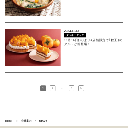
2023.11.13
ダッキーダック
11月14日(火)より4店舗限定で｢秋王｣の
タルトが新登場！
…
1
2
9
>
会社案内
HOME
NEWS