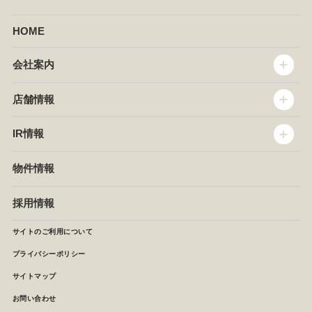
HOME
会社案内
トップメッセージ
店舗情報
企業情報
沿革
店舗情報
IR情報
セントラルキッチン
椿屋珈琲
サステナビリティ
ダッキーダック
IR情報
物件情報
NEWS
イタリアンダイニングDONA
IRニュース
ぱすたかん・こてがえし
中期経営計画
採用情報
店舗検索
月次報告
決算短信
サイトのご利用について
IRライブラリ
プライバシーポリシー
IRカレンダー
サイトマップ
株主の皆様へ
よくあるご質問 (株主優待制度)
お問い合わせ