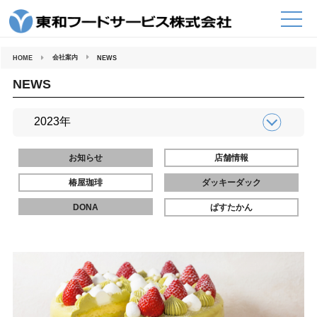
コ
ン
テ
ン
ツ
へ
会社案内
HOME
NEWS
ス
キ
ッ
NEWS
プ
お知らせ
店舗情報
椿屋珈琲
ダッキーダック
DONA
ぱすたかん