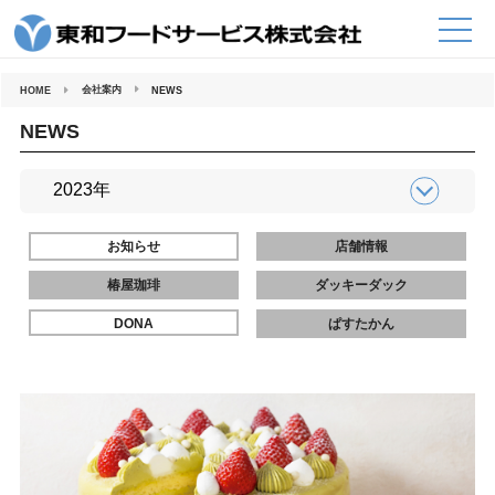
コ
ン
テ
ン
ツ
へ
会社案内
HOME
NEWS
ス
キ
ッ
NEWS
プ
お知らせ
店舗情報
椿屋珈琲
ダッキーダック
DONA
ぱすたかん