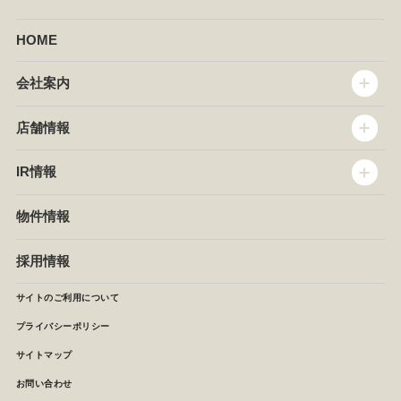
HOME
会社案内
トップメッセージ
店舗情報
企業情報
沿革
店舗情報
IR情報
セントラルキッチン
椿屋珈琲
サステナビリティ
ダッキーダック
IR情報
物件情報
NEWS
イタリアンダイニングDONA
IRニュース
ぱすたかん・こてがえし
中期経営計画
採用情報
店舗検索
月次報告
決算短信
サイトのご利用について
IRライブラリ
プライバシーポリシー
IRカレンダー
サイトマップ
株主の皆様へ
よくあるご質問 (株主優待制度)
お問い合わせ