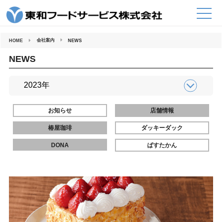
コ
ン
テ
ン
ツ
へ
会社案内
HOME
NEWS
ス
キ
ッ
NEWS
プ
お知らせ
店舗情報
椿屋珈琲
ダッキーダック
DONA
ぱすたかん