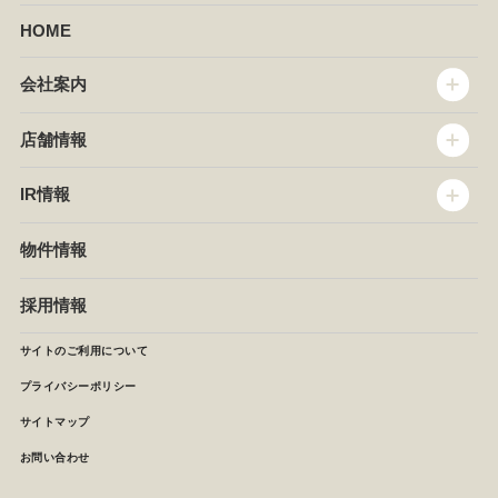
HOME
会社案内
トップメッセージ
店舗情報
企業情報
沿革
店舗情報
IR情報
セントラルキッチン
椿屋珈琲
サステナビリティ
ダッキーダック
IR情報
物件情報
NEWS
イタリアンダイニングDONA
IRニュース
ぱすたかん・こてがえし
中期経営計画
採用情報
店舗検索
月次報告
決算短信
サイトのご利用について
IRライブラリ
プライバシーポリシー
IRカレンダー
サイトマップ
株主の皆様へ
よくあるご質問 (株主優待制度)
お問い合わせ
お問い合わせ