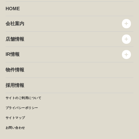
HOME
会社案内
トップメッセージ
店舗情報
企業情報
沿革
店舗情報
IR情報
セントラルキッチン
椿屋珈琲
サステナビリティ
ダッキーダック
IR情報
物件情報
NEWS
イタリアンダイニングDONA
IRニュース
ぱすたかん・こてがえし
中期経営計画
採用情報
店舗検索
月次報告
決算短信
サイトのご利用について
IRライブラリ
プライバシーポリシー
IRカレンダー
サイトマップ
株主の皆様へ
よくあるご質問 (株主優待制度)
お問い合わせ
お問い合わせ