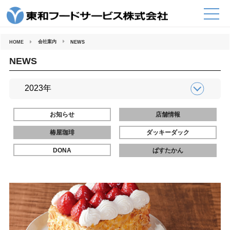
コ
ン
テ
ン
ツ
へ
会社案内
HOME
NEWS
ス
キ
ッ
NEWS
プ
お知らせ
店舗情報
椿屋珈琲
ダッキーダック
DONA
ぱすたかん