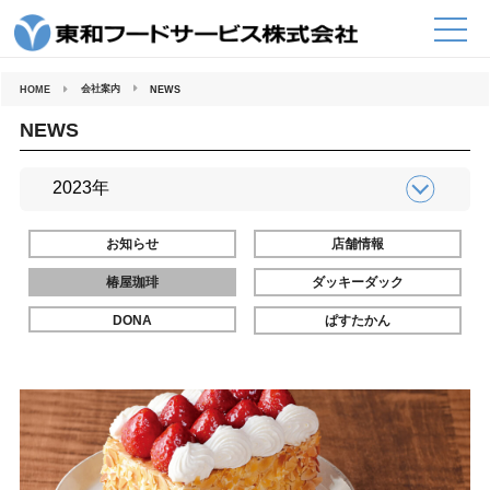
コ
ン
テ
ン
ツ
へ
会社案内
HOME
NEWS
ス
キ
ッ
NEWS
プ
お知らせ
店舗情報
椿屋珈琲
ダッキーダック
DONA
ぱすたかん