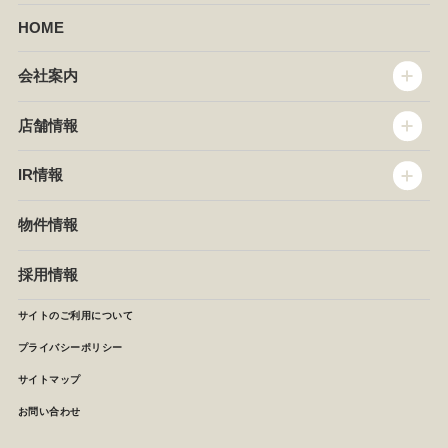
HOME
会社案内
トップメッセージ
店舗情報
企業情報
沿革
店舗情報
IR情報
セントラルキッチン
椿屋珈琲
サステナビリティ
ダッキーダック
IR情報
物件情報
NEWS
イタリアンダイニングDONA
IRニュース
ぱすたかん・こてがえし
中期経営計画
採用情報
店舗検索
月次報告
決算短信
サイトのご利用について
IRライブラリ
プライバシーポリシー
IRカレンダー
サイトマップ
株主の皆様へ
よくあるご質問 (株主優待制度)
お問い合わせ
お問い合わせ