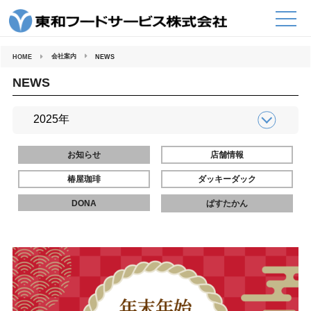
コ
ン
テ
ン
ツ
へ
会社案内
HOME
NEWS
ス
キ
ッ
NEWS
プ
お知らせ
店舗情報
椿屋珈琲
ダッキーダック
DONA
ぱすたかん