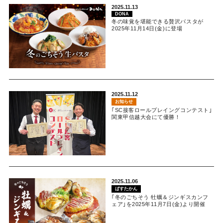
2025.11.13
DONA
冬の味覚を堪能できる贅沢パスタが
2025年11月14日(金)に登場
2025.11.12
お知らせ
｢SC接客ロールプレイングコンテスト｣
関東甲信越大会にて優勝！
2025.11.06
ぱすたかん
｢冬のごちそう 牡蠣＆ジンギスカンフ
ェア｣を2025年11月7日(金)より開催