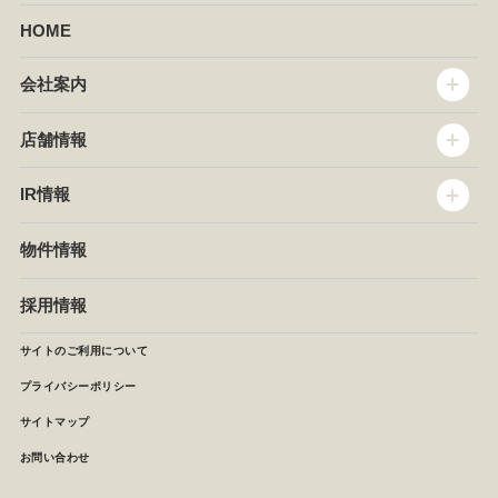
HOME
会社案内
トップメッセージ
店舗情報
企業情報
沿革
店舗情報
IR情報
セントラルキッチン
椿屋珈琲
サステナビリティ
ダッキーダック
IR情報
物件情報
NEWS
イタリアンダイニングDONA
IRニュース
ぱすたかん・こてがえし
中期経営計画
採用情報
店舗検索
月次報告
決算短信
サイトのご利用について
IRライブラリ
プライバシーポリシー
IRカレンダー
サイトマップ
株主の皆様へ
よくあるご質問 (株主優待制度)
お問い合わせ
お問い合わせ