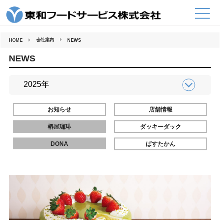
コ
ン
テ
ン
ツ
へ
会社案内
HOME
NEWS
ス
キ
ッ
NEWS
プ
お知らせ
店舗情報
椿屋珈琲
ダッキーダック
DONA
ぱすたかん