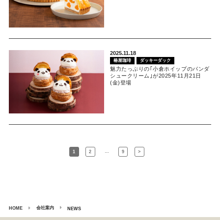
2025.11.18
椿屋珈琲
ダッキーダック
魅力たっぷりの｢小倉ホイップのパンダ
シュークリーム｣が2025年11月21日
(金)登場
…
1
2
9
>
会社案内
HOME
NEWS