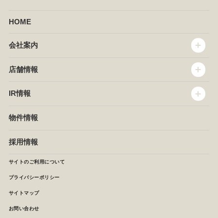
HOME
会社案内
トップメッセージ
店舗情報
企業情報
沿革
店舗情報
IR情報
セントラルキッチン
椿屋珈琲
サステナビリティ
ダッキーダック
IR情報
物件情報
NEWS
イタリアンダイニングDONA
IRニュース
ぱすたかん・こてがえし
中期経営計画
採用情報
店舗検索
月次報告
決算短信
サイトのご利用について
IRライブラリ
プライバシーポリシー
IRカレンダー
サイトマップ
株主の皆様へ
よくあるご質問 (株主優待制度)
お問い合わせ