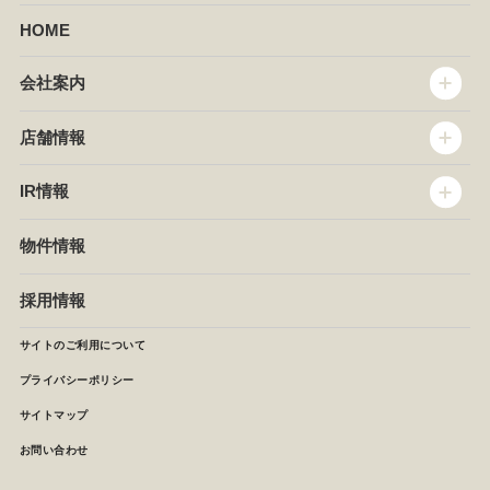
HOME
会社案内
トップメッセージ
店舗情報
企業情報
沿革
店舗情報
IR情報
セントラルキッチン
椿屋珈琲
サステナビリティ
ダッキーダック
IR情報
物件情報
NEWS
イタリアンダイニングDONA
IRニュース
ぱすたかん・こてがえし
中期経営計画
採用情報
店舗検索
月次報告
決算短信
サイトのご利用について
IRライブラリ
プライバシーポリシー
IRカレンダー
サイトマップ
株主の皆様へ
よくあるご質問 (株主優待制度)
お問い合わせ
お問い合わせ