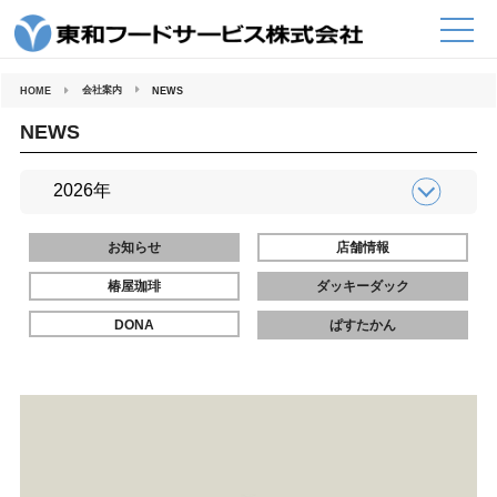
コ
ン
テ
ン
ツ
へ
会社案内
HOME
NEWS
ス
キ
ッ
NEWS
プ
お知らせ
店舗情報
椿屋珈琲
ダッキーダック
DONA
ぱすたかん