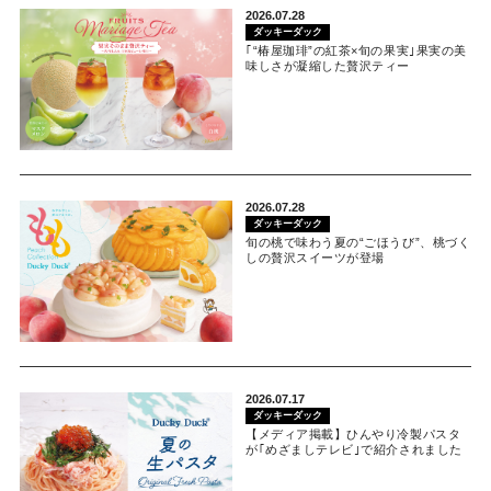
2026.07.28
ダッキーダック
｢“椿屋珈琲”の紅茶×旬の果実｣果実の美
味しさが凝縮した贅沢ティー
2026.07.28
ダッキーダック
旬の桃で味わう夏の“ごほうび”、桃づく
しの贅沢スイーツが登場
2026.07.17
ダッキーダック
【メディア掲載】ひんやり冷製パスタ
が｢めざましテレビ｣で紹介されました