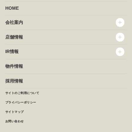
HOME
会社案内
トップメッセージ
店舗情報
企業情報
沿革
店舗情報
IR情報
セントラルキッチン
椿屋珈琲
サステナビリティ
ダッキーダック
IR情報
物件情報
NEWS
イタリアンダイニングDONA
IRニュース
ぱすたかん・こてがえし
中期経営計画
採用情報
店舗検索
月次報告
決算短信
サイトのご利用について
IRライブラリ
プライバシーポリシー
IRカレンダー
サイトマップ
株主の皆様へ
よくあるご質問 (株主優待制度)
お問い合わせ
お問い合わせ