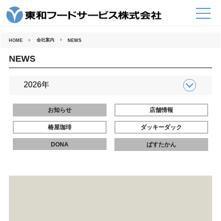
コ
ン
テ
ン
ツ
へ
会社案内
HOME
NEWS
ス
キ
ッ
NEWS
プ
お知らせ
店舗情報
椿屋珈琲
ダッキーダック
DONA
ぱすたかん