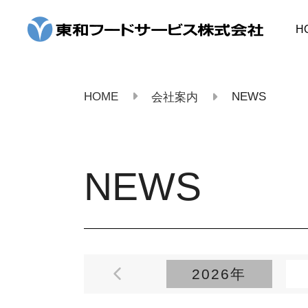
コ
ン
H
テ
ン
ツ
へ
ス
HOME
NEWS
会社案内
キ
ッ
プ
NEWS
2026年