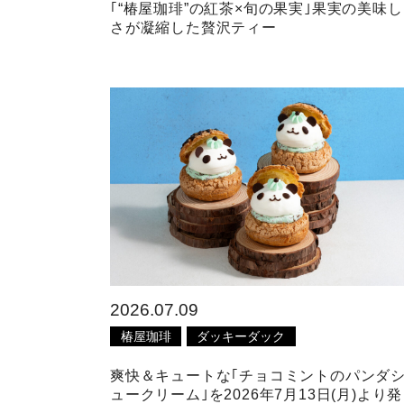
｢“椿屋珈琲”の紅茶×旬の果実｣果実の美味し
さが凝縮した贅沢ティー
2026.07.09
椿屋珈琲
ダッキーダック
爽快＆キュートな｢チョコミントのパンダ
ュークリーム｣を2026年7月13日(月)より発