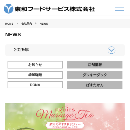
コ
ン
テ
ン
ツ
へ
会社案内
HOME
NEWS
ス
キ
ッ
NEWS
プ
お知らせ
店舗情報
椿屋珈琲
ダッキーダック
DONA
ぱすたかん