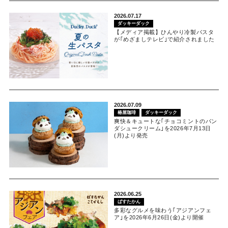
2026.07.17
ダッキーダック
【メディア掲載】ひんやり冷製パスタ
が｢めざましテレビ｣で紹介されました
2026.07.09
椿屋珈琲
ダッキーダック
爽快＆キュートな｢チョコミントのパン
ダシュークリーム｣を2026年7月13日
(月)より発売
2026.06.25
ぱすたかん
多彩なグルメを味わう｢アジアンフェ
ア｣を2026年6月26日(金)より開催