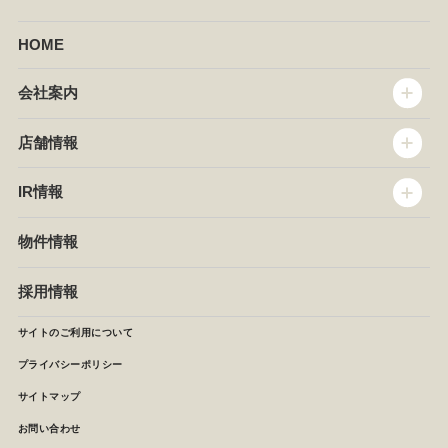
HOME
会社案内
トップメッセージ
店舗情報
企業情報
沿革
店舗情報
IR情報
セントラルキッチン
椿屋珈琲
サステナビリティ
ダッキーダック
IR情報
物件情報
NEWS
イタリアンダイニングDONA
IRニュース
ぱすたかん・こてがえし
中期経営計画
採用情報
店舗検索
月次報告
決算短信
サイトのご利用について
IRライブラリ
プライバシーポリシー
IRカレンダー
サイトマップ
株主の皆様へ
よくあるご質問 (株主優待制度)
お問い合わせ