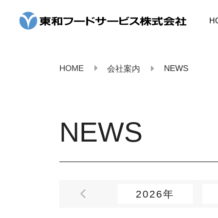
コ
ン
H
テ
ン
ツ
へ
ス
HOME
NEWS
会社案内
キ
ッ
プ
NEWS
2026年