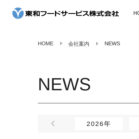
コ
ン
H
テ
ン
ツ
へ
ス
HOME
NEWS
会社案内
キ
ッ
プ
NEWS
2026年