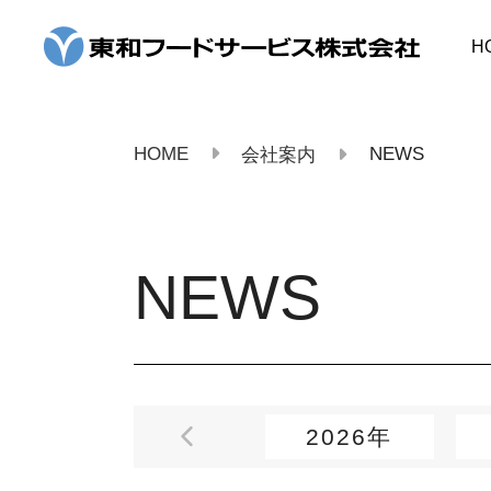
コ
ン
H
テ
ン
ツ
へ
ス
HOME
NEWS
会社案内
キ
ッ
プ
NEWS
2026年