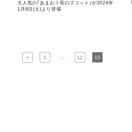
大人気の｢あまおう苺のズコット｣が2024年
1月6日(土)より登場
…
<
1
12
13