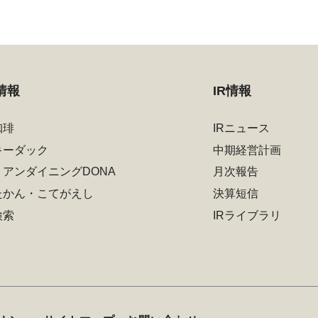
情報
IR情報
珈琲
IRニュース
キーダック
中期経営計画
リアンダイニングDONA
月次報告
たかん・こてがえし
決算短信
検索
IRライブラリ