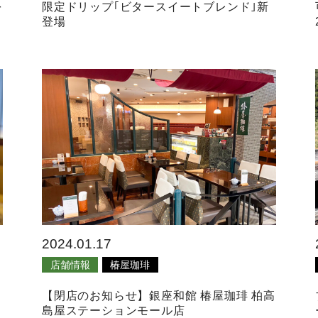
を
限定ドリップ｢ビタースイートブレンド｣新
登場
2024.01.17
店舗情報
椿屋珈琲
【閉店のお知らせ】銀座和館 椿屋珈琲 柏高
島屋ステーションモール店