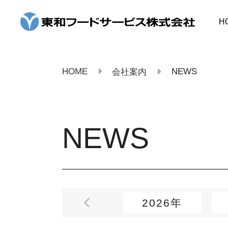
コ
ン
H
テ
ン
ツ
へ
ス
HOME
NEWS
会社案内
キ
ッ
プ
NEWS
2026年